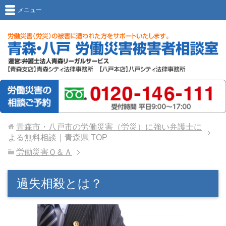
メニュー
青森市・八戸市の労働災害（労災）に強い弁護士に
よる無料相談｜青森県
TOP
労働災害Ｑ＆Ａ
過失相殺とは？