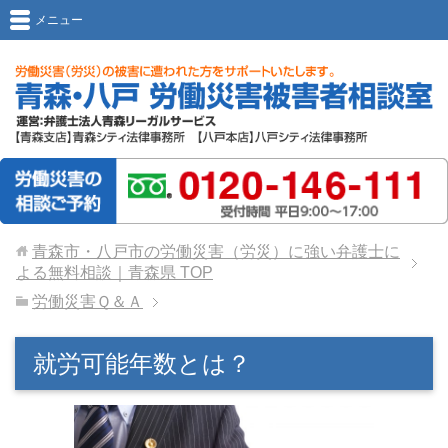
メニュー
青森市・八戸市の労働災害（労災）に強い弁護士に
よる無料相談｜青森県
TOP
労働災害Ｑ＆Ａ
就労可能年数とは？