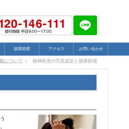
損害賠償
アクセス
お問い合わせ
殺について
精神疾患の労災認定と損害賠償
、う
す。