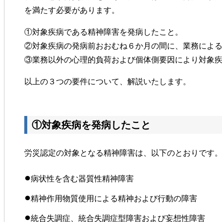
を満たす必要があります。
①対象疾病である精神障害を発病したこと。
②対象疾病の発病前おおむね６か月の間に、業務によ
③業務以外の心理的負荷および個体側要因により対象
以上の３つの要件について、解説いたします。
①対象疾病を発病したこと
労災認定の対象となる精神障害は、以下のとおりです
●
病状性を含む器質性精神障害
●
精神作用物質使用による精神および行動の障害
●
統合失調症、統合失調症型障害および妄想性障害