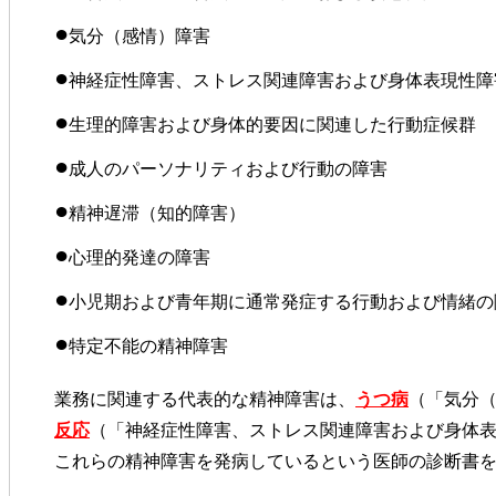
●
気分（感情）障害
●
神経症性障害、ストレス関連障害および身体表現性障
●
生理的障害および身体的要因に関連した行動症候群
●
成人のパーソナリティおよび行動の障害
●
精神遅滞（知的障害）
●
心理的発達の障害
●
小児期および青年期に通常発症する行動および情緒の
●
特定不能の精神障害
業務に関連する代表的な精神障害は、
うつ病
（「気分
反応
（「神経症性障害、ストレス関連障害および身体
これらの精神障害を発病しているという医師の診断書